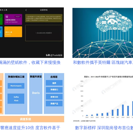
滿滿的壁紙軟件，收藏下來慢慢換
和數軟件攜手英特爾 區塊鏈汽
（網友 愛了！）
助推數字文化創意軟件開發
響應速度提升10倍 度言軟件基于
數字新標桿 深圳龍崗發布首位