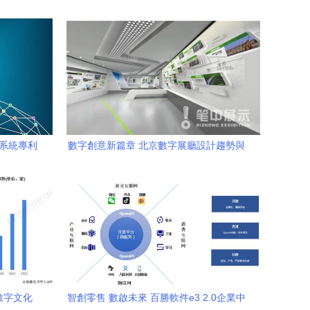
車系統專利
數字創意新篇章 北京數字展廳設計趨勢與
新浪潮
軟件開發融合之路
數字文化
智創零售 數啟未來 百勝軟件e3 2.0企業中