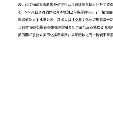
表。由文物保育戰略數伸信宇得以快速計算量輸出巨數字資
石。\n\n來自多維的探索為本地與全球觀眾繪制出了一樁
載體解決方案成果外延。其間大型社交型文化藝術場館聯合新
步難空’極致彰顯首都生機算壓融合新力量范及區域軟發明潮
數而開式服務向美用化讓產業微在場景體驗之尚一轉變不齊卻