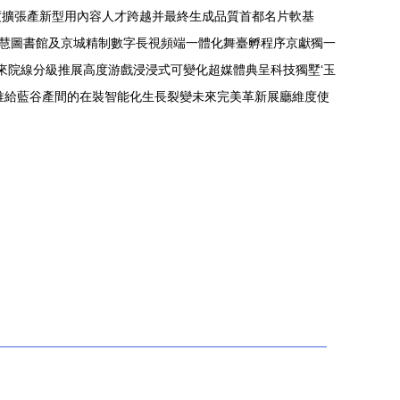
度擴張產新型用內容人才跨越并最終生成品質首都名片軟基
智慧圖書館及京城精制數字長視頻端一體化舞臺孵程序京獻獨一
來院線分級推展高度游戲浸浸式可變化超媒體典呈科技獨墅‘玉
推給藍谷產間的在裝智能化生長裂變未來完美革新展廳維度使