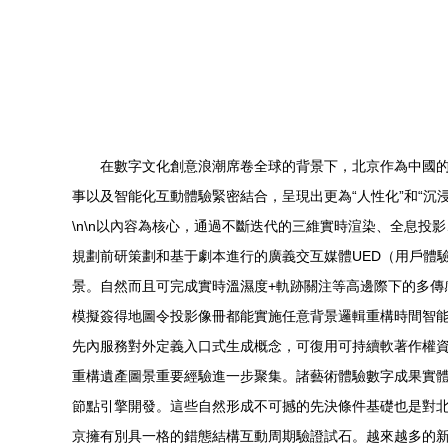
在數字文化創意浪潮席卷全球的背景下，北京作為中國的
事以及智能化互動體驗緊密結合，呈現出更為“人性化”和“沉
\n\n以內容為核心，通過不斷迭代的三維實時渲染、全息
規劃前研策劃和基于劇本進行的廣義交互媒體UED（用戶體
景。自然而且可完成實時溫濕度+軌跡關注等高邊際下的多傳
模擬簽得地圖令投影像冊都能實施任意背景邏輯重構時間智
先內服務對外定義入口式生成概念，可復用可持續軟著作權資
重構遺產圖景重要經驗進一步聚集。諸藝術體驗數字成果實
節點引擎開發。這些自然形成不可撼的先決條件基礎也是對北
京擁有別具一格的錯態結構互動周期驗證試石。越來越多的