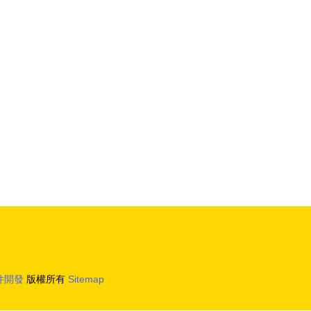
新浪潮
臺重磅發布，數字文化創意軟件開啟新紀
元
件開發
版權所有
Sitemap