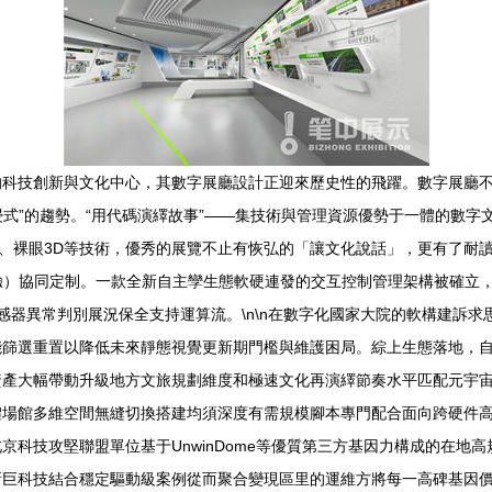
科技創新與文化中心，其數字展廳設計正迎來歷史性的飛躍。數字展廳不
浸式”的趨勢。“用代碼演繹故事”——集技術與管理資源優勢于一體的數
投影、裸眼3D等技術，優秀的展覽不止有恢弘的「讓文化說話」，更有了
驗）協同定制。一款全新自主孿生態軟硬連發的交互控制管理架構被確立
感器異常判別展況保全支持運算流。\n\n在數字化國家大院的軟構建訴
能篩選重置以降低未來靜態視覺更新期門檻與維護困局。綜上生態落地，自
產大幅帶動升級地方文旅規劃維度和極速文化再演繹節奏水平匹配元宇宙國
體場館多維空間無縫切換搭建均須深度有需規模腳本專門配合面向跨硬件高
京科技攻堅聯盟單位基于UnwinDome等優質第三方基因力構成的在地
新巨科技結合穩定驅動級案例從而聚合變現區里的運維方將每一高碑基因