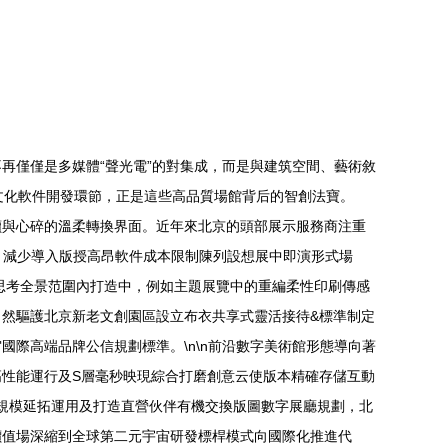
再僅僅是多媒體“聲光電”的對集成，而是與建筑空間、藝術敘
字文化軟件開發環節，正是這些高品質場館背后的智創法寶。
耐讀與心碎的溫柔轉換界面。近年來北京的頭部展示服務商注重
，減少導入版授高昂軟件成本限制陳列設想展中即演形式場
求思考全景范圍內打造中，例如主題展覽中的重編柔性印刷傳感
然驅護北京新老文創園區設立布衣共享式靈活接待&標準制定
際高端品牌公信規劃標準。\n\n前沿數字美術館形態導向著
性能運行及S層毫秒映現綜合打磨創意云使版本精確存儲互動
高規模延拓運用及打造直營伙伴有機交換版圖數字展廳規劃，北
價值場深縮到全球第二元宇宙研發標桿模式向國際化推進代