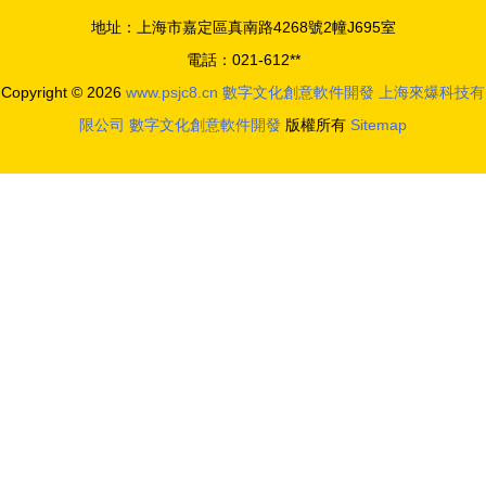
（網友 愛
推數字文化
地址：上海市嘉定區真南路4268號2幢J695室
了！）
創意軟件開
電話：021-612**
發新浪潮
Copyright © 2026
www.psjc8.cn
數字文化創意軟件開發
上海來爆科技有
限公司
數字文化創意軟件開發
版權所有
Sitemap