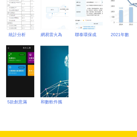
發的現狀與
創意新境
意軟件開發
意產業
展望
統計分析
網易雷火為
聯泰環保成
2021年數
何投資黑塔
立數據公
字創意產業
科技？解碼
司，布局數
發展研究報
文化創意背
字文創軟件
告 數字文
后的商業邏
開發業務
化創意軟件
輯
開發的機遇
與挑戰
5款創意滿
和數軟件攜
滿的壁紙軟
手英特爾
件，收藏下
區塊鏈汽車
來慢慢換
系統專利助