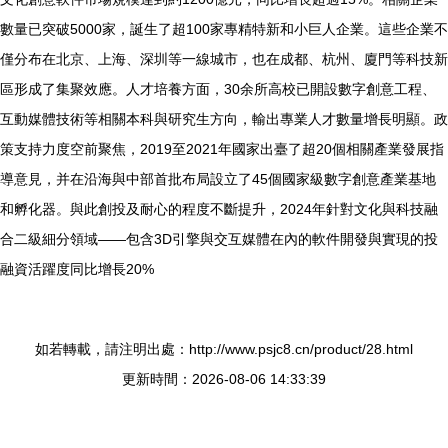
數量已突破5000家，誕生了超100家專精特新和小巨人企業。這些企業不
僅分布在北京、上海、深圳等一線城市，也在成都、杭州、廈門等科技新
區形成了集聚效應。人才培養方面，30余所高校已開設數字創意工程、
互動媒體技術等相關本科與研究生方向，輸出專業人才數量增長明顯。政
策支持力度空前聚焦，2019至2021年國家出臺了超20個相關產業發展指
導意見，并在沿海與中部首批布局設立了45個國家級數字創意產業基地
和孵化器。與此創投及耐心的程度不斷提升，2024年針對文化與科技融
合二級細分領域——包含3D引擎與交互媒體在內的軟件開發與實現的投
融資活躍度同比增長20%
如若轉載，請注明出處：http://www.psjc8.cn/product/28.html
更新時間：2026-08-06 14:33:39