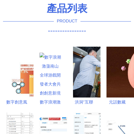
產品列表
PRODUCT
----------------
數字創意風
數字浪潮激
洪洞“互聯
元話數藏
起云涌 我
蕩南山 全
網+”助力全
以技術之力
國數字文化
球游戲開發
省旅發大會
激活場景，
創意軟件開
者大會共創
數字文化創
賦能文化創